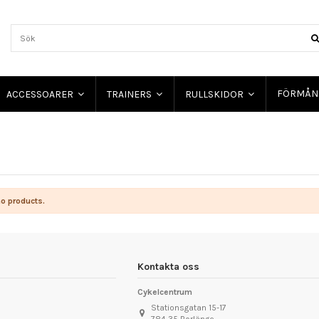
FÖRMÅN
ACCESSOARER
TRAINERS
RULLSKIDOR
o products.
Kontakta oss
Cykelcentrum
Stationsgatan 15-17
784 35 Borlänge