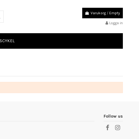
Varukorg
/
Empty
Logga in
SCYKEL
Follow us