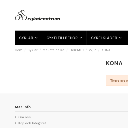
CYKLAR
CYKELTILLBEHÖR
CYKELKLÄDER
Hem
Cyklar
Mountainbike
Herr MTB
27,5"
KONA
KONA
There are n
Mer info
Om oss
Köp och Integritet