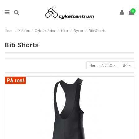
0
Hem
Kläder
Cykelkläder
Herr
Byxor
Bib Shorts
Bib Shorts
Namn, A till Ö
24
På rea!