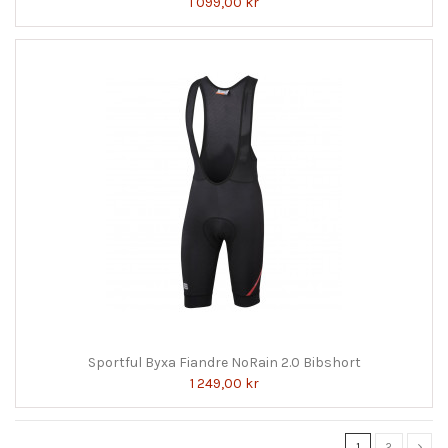
1 099,00 kr
Sportful Byxa Fiandre NoRain 2.0 Bibshort
1 249,00 kr
1
2