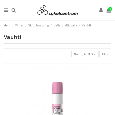
0
Hem
Vinter
Skidutrustning
Valla
Glidvalla
Vauhti
Vauhti
Namn, A till Ö
24