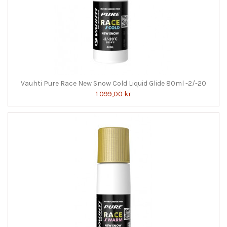
Vauhti Pure Race New Snow Cold Liquid Glide 80ml -2/-20
1 099,00 kr