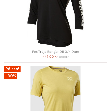
Fox Tröja Ranger DR 3/4 Dam
447,00 kr
639,00 kr
På rea!
−30%