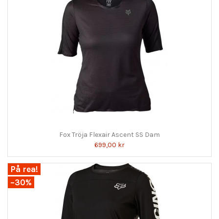
Fox Tröja Flexair Ascent SS Dam
699,00 kr
På rea!
−30%