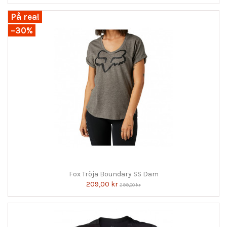
På rea!
−30%
Fox Tröja Boundary SS Dam
209,00 kr
299,00 kr