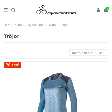
0
Hem
Kläder
Cykelkläder
Dam
Tröjor
Tröjor
Namn, A till Ö
24
På rea!