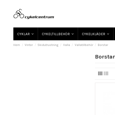
CYKLAR
CYKELTILLBEHÖR
CYKELKLÄDER
Hem
Vinter
Skidutrustning
Valla
Vallatillbehör
Borstar
Borstar