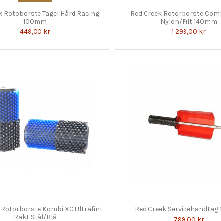
k Rotoborste Tagel Hård Racing
Red Creek Rotorborste Comb
100mm
Nylon/Filt 140mm
449,00 kr
1 299,00 kr
 Rotorborste Kombi XC Ultrafint
Red Creek Servicehandta
Rakt Stål/Blå
799,00 kr