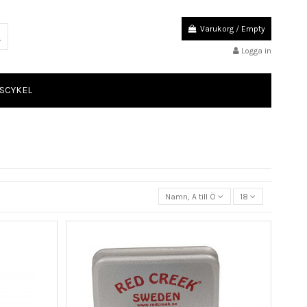
Varukorg
/
Empty
Logga in
SCYKEL
Namn, A till Ö
18