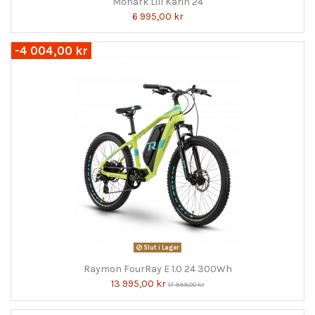
Monark Lill Karin 24
6 995,00 kr
-4 004,00 kr
Slut i Lager
Raymon FourRay E 1.0 24 300Wh
13 995,00 kr
17 999,00 kr