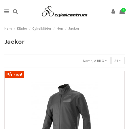
0
Hem
Kläder
Cykelkläder
Herr
Jackor
Jackor
Namn, A till Ö
24
På rea!