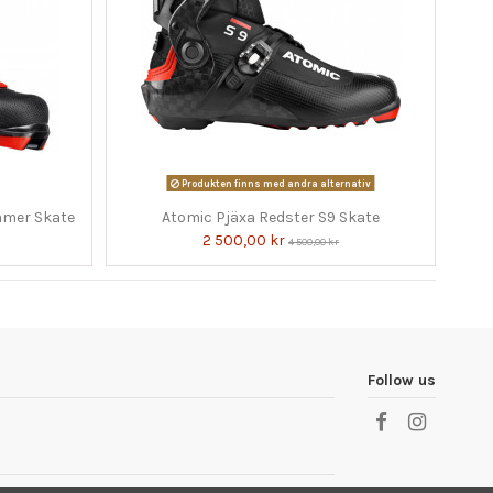
Produkten finns med andra alternativ
mmer Skate
Atomic Pjäxa Redster S9 Skate
2 500,00 kr
4 500,00 kr
Follow us