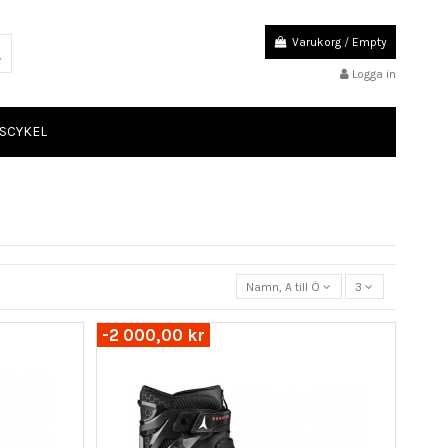
Varukorg
/
Empty
Logga in
SCYKEL
Namn, A till Ö
3
-2 000,00 kr