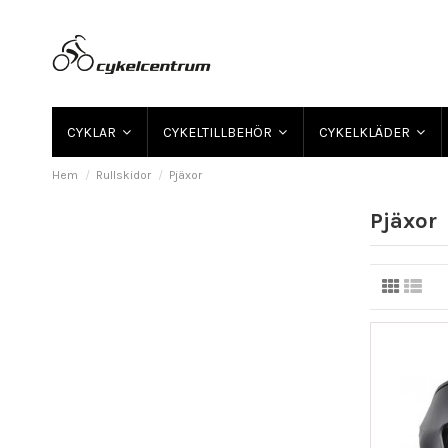
CYKLAR
CYKELTILLBEHÖR
CYKELKLÄDER
Hem
Rullskidor
Pjäxor
Pjäxor