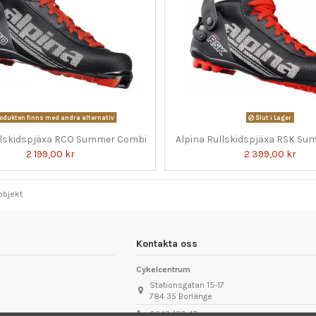
odukten finns med andra alternativ
Slut i Lager
llskidspjäxa RCO Summer Combi
Alpina Rullskidspjäxa RSK Su
2 199,00 kr
2 399,00 kr
 objekt
Kontakta oss
Cykelcentrum
Stationsgatan 15-17
784 35 Borlänge
0243-136 47