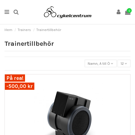
0
Hem
Trainers
Trainertillbehör
Trainertillbehör
Namn, A till Ö
12
På rea!
-500,00 kr