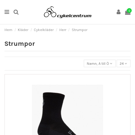
0
Hem
Kläder
Cykelkläder
Herr
Strumpor
Strumpor
Namn, A till Ö
24