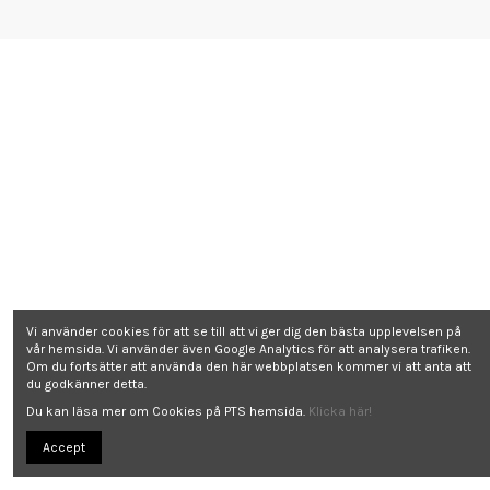
Vi använder cookies för att se till att vi ger dig den bästa upplevelsen på
vår hemsida. Vi använder även Google Analytics för att analysera trafiken.
Om du fortsätter att använda den här webbplatsen kommer vi att anta att
du godkänner detta.
Du kan läsa mer om Cookies på PTS hemsida.
Klicka här!
Accept