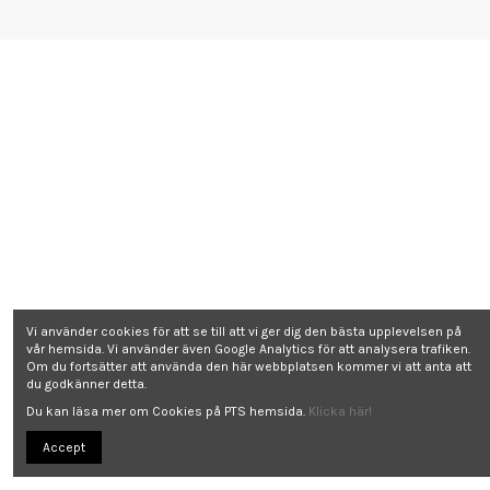
Vi använder cookies för att se till att vi ger dig den bästa upplevelsen på
vår hemsida. Vi använder även Google Analytics för att analysera trafiken.
Om du fortsätter att använda den här webbplatsen kommer vi att anta att
du godkänner detta.
Du kan läsa mer om Cookies på PTS hemsida.
Klicka här!
Accept