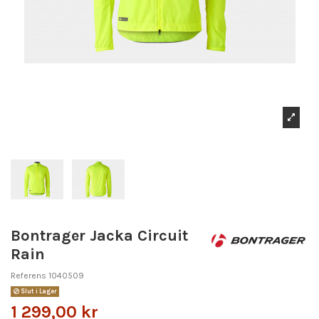
Bontrager Jacka Circuit
Rain
Referens
1040509
Slut i Lager
1 299,00 kr