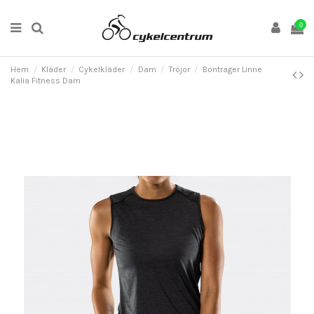
0
Hem
Kläder
Cykelkläder
Dam
Tröjor
Bontrager Linne
Kalia Fitness Dam