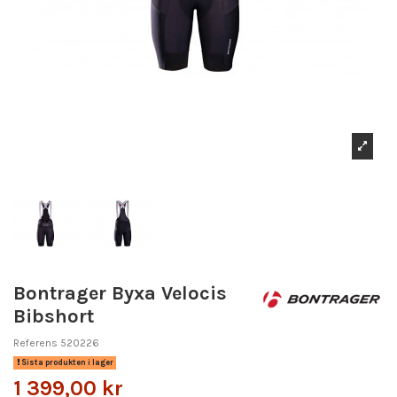
Bontrager Byxa Velocis
Bibshort
Referens
520226
Sista produkten i lager
1 399,00 kr