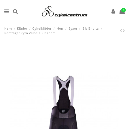
0
Hem
Kläder
Cykelkläder
Herr
Byxor
Bib Shorts
Bontrager Byxa Velocis Bibshort