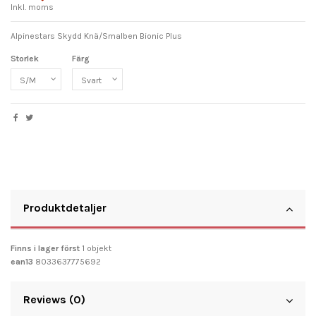
Inkl. moms
Alpinestars Skydd Knä/Smalben Bionic Plus
Storlek
Färg
Produktdetaljer
Finns i lager först
1 objekt
ean13
8033637775692
Reviews (0)