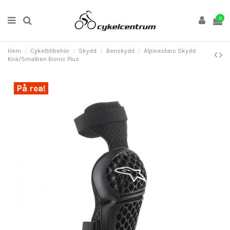
0
Hem
Cykeltillbehör
Skydd
Benskydd
Alpinestars Skydd
Knä/Smalben Bionic Plus
På rea!