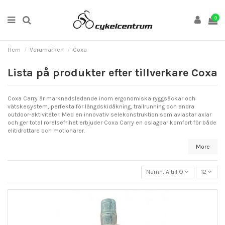
0
Hem
Varumärken
Coxa
Lista på produkter efter tillverkare Coxa
Coxa Carry är marknadsledande inom ergonomiska ryggsäckar och
vätskesystem, perfekta för längdskidåkning, trailrunning och andra
outdoor-aktiviteter. Med en innovativ selekonstruktion som avlastar axlar
och ger total rörelsefrihet erbjuder Coxa Carry en oslagbar komfort för både
elitidrottare och motionärer.
More
Namn, A till Ö
12