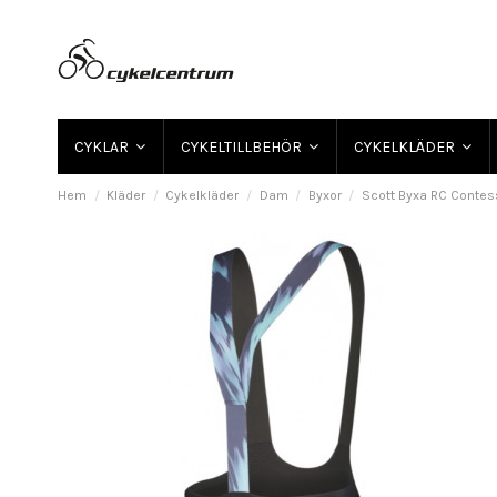
CYKLAR
CYKELTILLBEHÖR
CYKELKLÄDER
Hem
Kläder
Cykelkläder
Dam
Byxor
Scott Byxa RC Contes