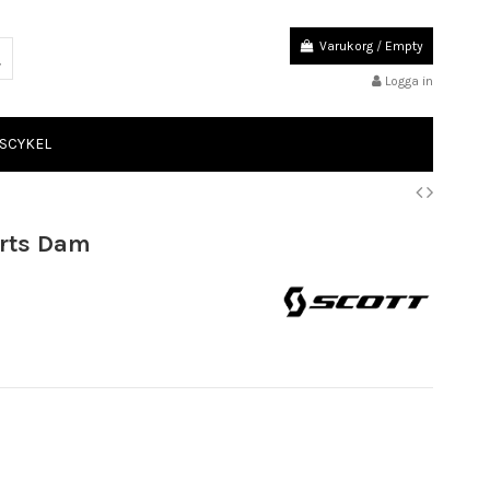
Varukorg
/
Empty
Logga in
SCYKEL
orts Dam