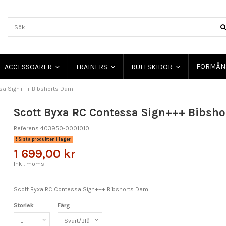
FÖRMÅN
ACCESSOARER
TRAINERS
RULLSKIDOR
sa Sign+++ Bibshorts Dam
Scott Byxa RC Contessa Sign+++ Bibsh
Referens
403950-0001010
Sista produkten i lager
1 699,00 kr
Inkl. moms
Scott Byxa RC Contessa Sign+++ Bibshorts Dam
Storlek
Färg