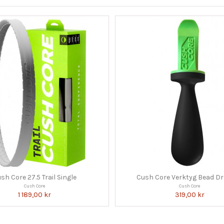
sh Core 27.5 Trail Single
Cush Core Verktyg Bead D
Cush Core
Cush Core
1 189,00 kr
319,00 kr