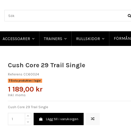
FÖRMÅN
ACCESSOARER
TRAINERS
RULLSKIDOR
Cush Core 29 Trail Single
Referens
CC60024
Sista produkten i lager
1 189,00 kr
Inkl. moms
Cush Core 29 Trail Single
Lägg till i varukorgen