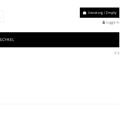
Varukorg
/
Empty
Logga in
SCYKEL