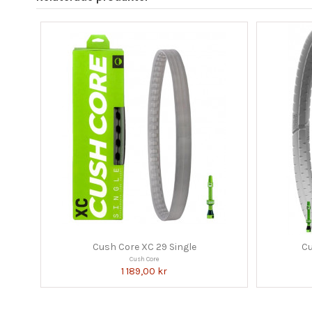
Cush Core XC 29 Single
Cu
Cush Core
1 189,00 kr