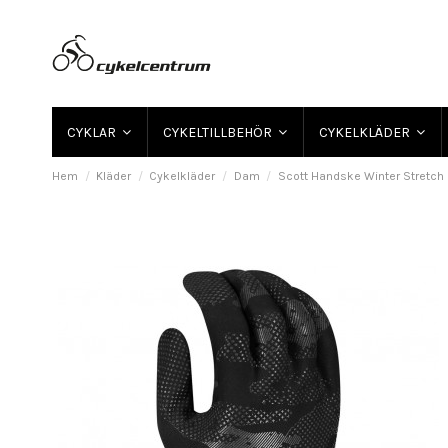
CYKLAR
CYKELTILLBEHÖR
CYKELKLÄDER
Hem
Kläder
Cykelkläder
Dam
Scott Handske Winter Stretch 