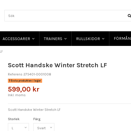
FÖRMÅN
ACCESSOARER
TRAINERS
RULLSKIDOR
LF
Scott Handske Winter Stretch LF
Referens
275401-0001008
Sista produkten i lager
599,00 kr
Inkl. moms
Scott Handske Winter Stretch LF
Storlek
Färg