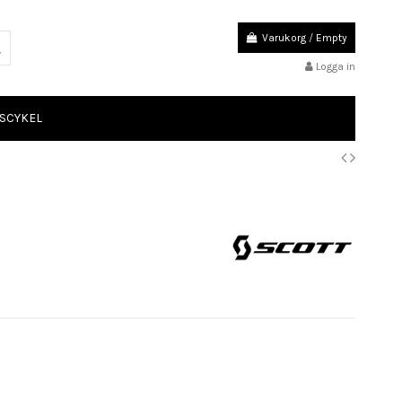
Varukorg
/
Empty
Logga in
SCYKEL