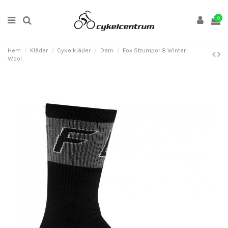
0
Hem
Kläder
Cykelkläder
Dam
Fox Strumpor 8 Winter
Wool