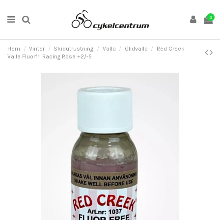
0
Hem
Vinter
Skidutrustning
Valla
Glidvalla
Red Creek
Valla Fluorfri Racing Rosa +2/-5