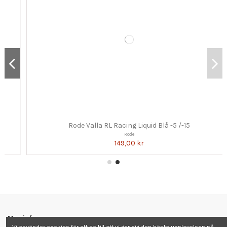
Rode Valla RL Racing Liquid Blå -5 /-15
Rode
149,00 kr
Mer info
Vi använder cookies för att se till att vi ger dig den bästa upplevelsen på