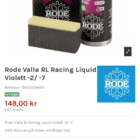
Rode Valla RL Racing Liquid
Violett -2/ -7
Referens
191125128407
I lager
149,00 kr
Inkl. moms
Rode Valla RL Racing Liquid Violett -2/ -7
OBS! Klossen på bilden medföljer inte.