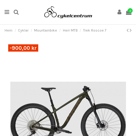
0
Hem
Cyklar
Mountainbike
Herr MTB
Trek Roscoe 7
-900,00 kr