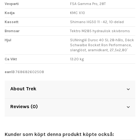
Vevparti
FSA Gamma Pro, 28T
Kedja
KMC X10
Kassett
Shimano HG50 11 - 42, 10-delad
Bromsar
Tektro M285 hydraulisk skivbroms
Hjul
SUNringlé Duroc 40 SL 28-håls, Däck
Schwalbe Rocket Ron Performance,
slanglöst, aramidkant, 27,5x2,80˝
Ca Vikt
13.20 kg
ean13
768682602508
About Trek
Reviews (0)
Kunder som köpt denna produkt köpte också: