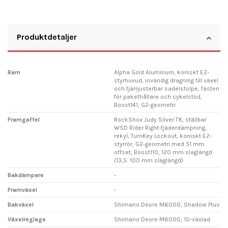
Produktdetaljer
Ram
Alpha Gold Aluminum, koniskt E2-
styrhuvud, invändig dragning till växel
och fjärrjusterbar sadelstolpe, fästen
för pakethållare och cykelstöd,
Boost141, G2-geometri
Framgaffel
RockShox Judy Silver TK, ställbar
WSD Rider Right-fjäderdämpning,
rekyl, TurnKey Lockout, koniskt E2-
styrrör, G2-geometri med 51 mm
offset, Boost110, 120 mm slaglängd
(13,5: 100 mm slaglängd)
Bakdämpare
-
Framväxel
-
Bakväxel
Shimano Deore M6000, Shadow Plus
Växelreglage
Shimano Deore M6000, 10-växlad