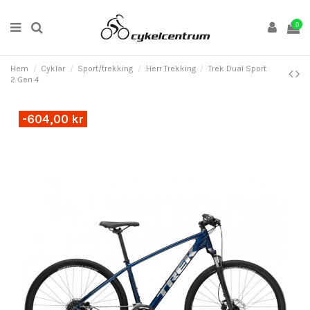
0
Hem
Cyklar
Sport/trekking
Herr Trekking
Trek Dual Sport
2 Gen 4
-604,00 kr