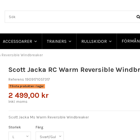
FÖRMÅN
ACCESSOARER
TRAINERS
RULLSKIDOR
 Reversible Windbreaker
Scott Jacka RC Warm Reversible Windb
Referens
1909171057317
Sista produkten i lager
2 499,00 kr
Inkl. moms
Scott Jacka Ms Warm Reversible Windbreaker
Storlek
Färg