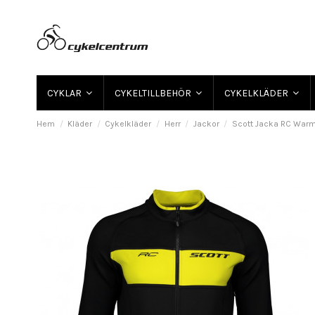
CYKLAR
CYKELTILLBEHÖR
CYKELKLÄDER
Hem
Kläder
Cykelkläder
Herr
Jackor
Scott Jacka RC Warm