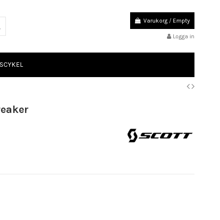
Varukorg
/
Empty
Logga in
SCYKEL
reaker