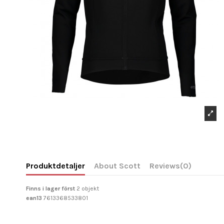
Produktdetaljer
About Scott
Reviews
(0)
Finns i lager först
2 objekt
ean13
7613368533801