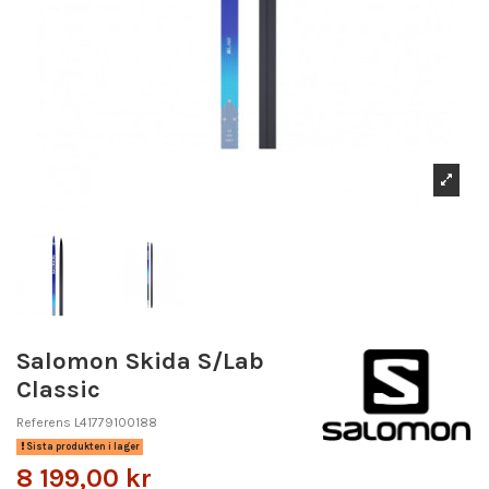
Salomon Skida S/Lab
Classic
Referens
L41779100188
Sista produkten i lager
8 199,00 kr