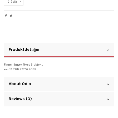
Produktdetaljer
Finns i lager först
6 objekt
ean13
7617977072638
About Odlo
Reviews (0)