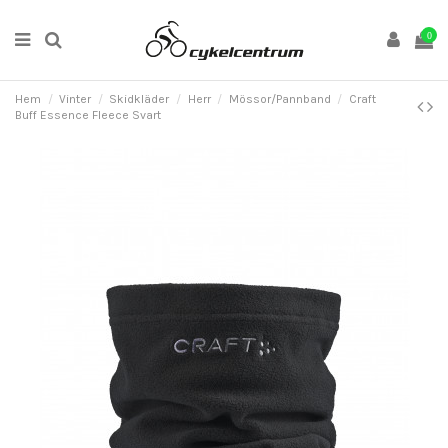
0
Hem
Vinter
Skidkläder
Herr
Mössor/Pannband
Craft
Buff Essence Fleece Svart