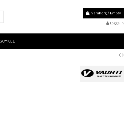
Varukorg
/
Empty
Logga in
SCYKEL