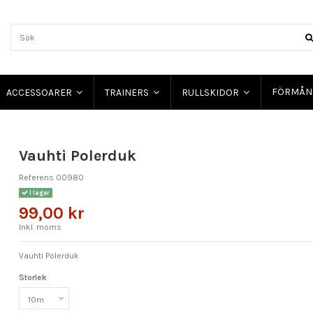
FÖRMÅN
ACCESSOARER
TRAINERS
RULLSKIDOR
Vauhti Polerduk
Referens
00980
I lager
99,00 kr
Inkl. moms
Vauhti Polerduk
Storlek