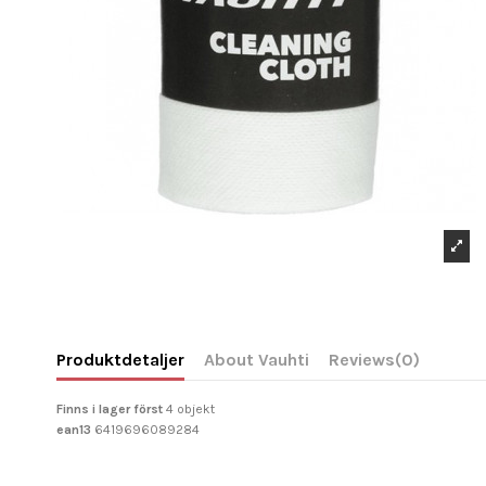
Produktdetaljer
About Vauhti
Reviews
(0)
Finns i lager först
4 objekt
ean13
6419696089284