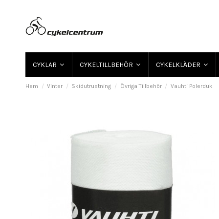
CYKLAR
CYKELTILLBEHÖR
CYKELKLÄDER
Hem
Vinter
Skidutrustning
Övriga Tillbehör
Vauhti Polerduk