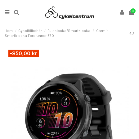
0
Hem
Cykeltillbehör
Pulsklocka/Smartklocka
Garmin
Smartklocka Forerunner 570
-850,00 kr