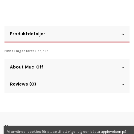
Produktdetaljer
Finns i lager först
7 objekt
About Muc-Off
Reviews (0)
Mer info
Vi använder cookies för att se till att vi ger dig den bästa upplevelsen på