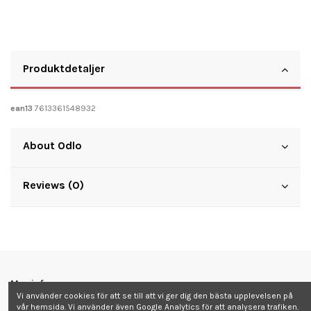
Produktdetaljer
ean13
7613361548932
About Odlo
Reviews (0)
Mer info
Vi använder cookies för att se till att vi ger dig den bästa upplevelsen på
vår hemsida. Vi använder även Google Analytics för att analysera trafiken.