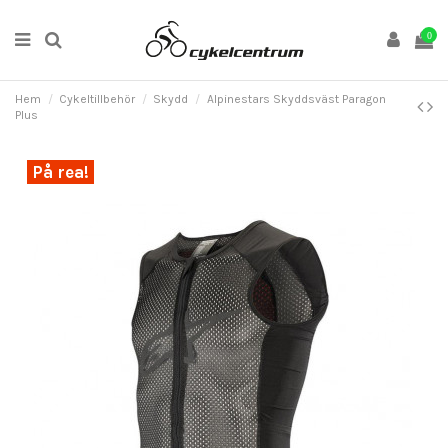
0
Hem
Cykeltillbehör
Skydd
Alpinestars Skyddsväst Paragon
Plus
På rea!