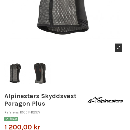
Alpinestars Skyddsväst
Paragon Plus
Referens
190514112377
I lager
1 200,00 kr