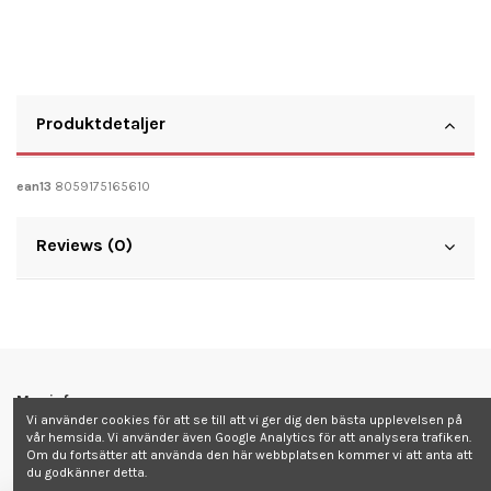
Produktdetaljer
ean13
8059175165610
Reviews (0)
Mer info
Vi använder cookies för att se till att vi ger dig den bästa upplevelsen på
vår hemsida. Vi använder även Google Analytics för att analysera trafiken.
Kontakta oss
Om du fortsätter att använda den här webbplatsen kommer vi att anta att
du godkänner detta.