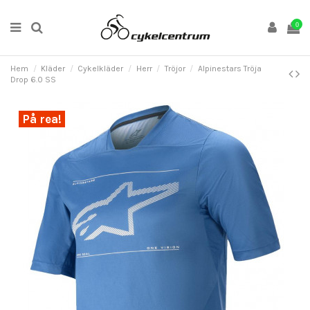
0
Hem
Kläder
Cykelkläder
Herr
Tröjor
Alpinestars Tröja
Drop 6.0 SS
På rea!