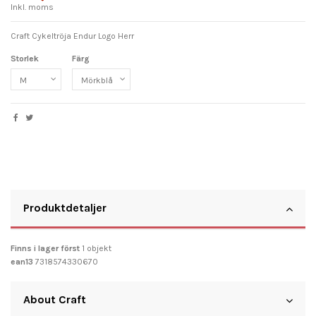
Inkl. moms
Craft Cykeltröja Endur Logo Herr
Storlek
Färg
Produktdetaljer
Finns i lager först
1 objekt
ean13
7318574330670
About Craft