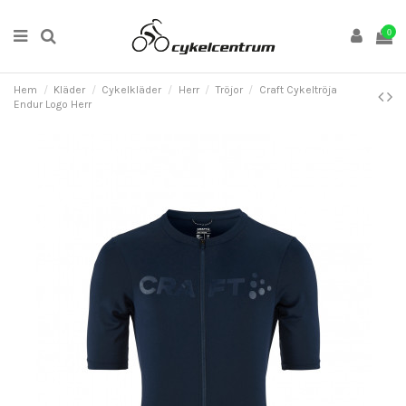
0
Hem
Kläder
Cykelkläder
Herr
Tröjor
Craft Cykeltröja
Endur Logo Herr