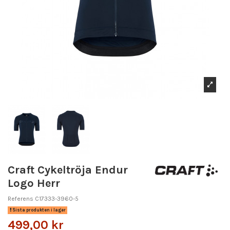
Craft Cykeltröja Endur
Logo Herr
Referens
C17333-3960-5
Sista produkten i lager
499,00 kr