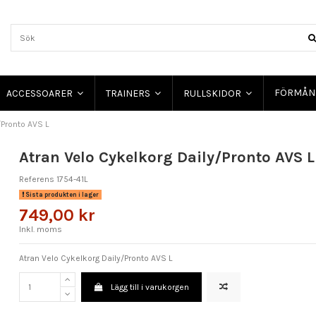
FÖRMÅN
ACCESSOARER
TRAINERS
RULLSKIDOR
/Pronto AVS L
Atran Velo Cykelkorg Daily/Pronto AVS L
Referens
1754-41L
Sista produkten i lager
749,00 kr
Inkl. moms
Atran Velo Cykelkorg Daily/Pronto AVS L
Lägg till i varukorgen