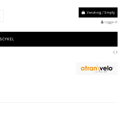
Varukorg
/
Empty
Logga in
SCYKEL