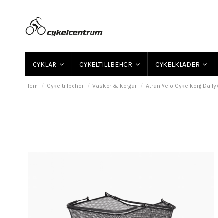
CYKLAR
CYKELTILLBEHÖR
CYKELKLÄDER
Hem
Cykeltillbehör
Väskor & korgar
Atran Velo Cykelkorg Daily