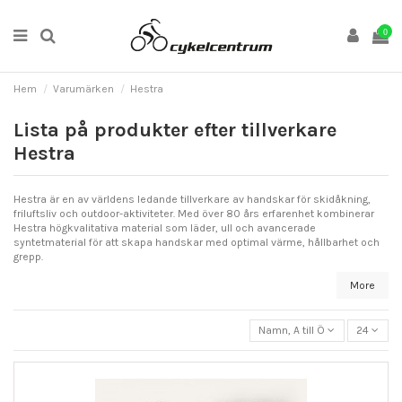
0
Hem
Varumärken
Hestra
Lista på produkter efter tillverkare
Hestra
Hestra är en av världens ledande tillverkare av handskar för skidåkning,
friluftsliv och outdoor-aktiviteter. Med över 80 års erfarenhet kombinerar
Hestra högkvalitativa material som läder, ull och avancerade
syntetmaterial för att skapa handskar med optimal värme, hållbarhet och
grepp.
More
Namn, A till Ö
24