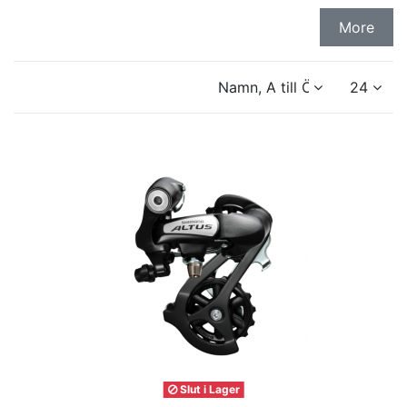
More
Namn, A till Ö
24
Slut i Lager