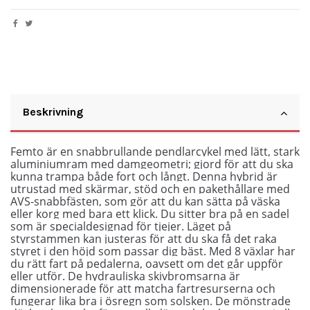
Beskrivning
Femto är en snabbrullande pendlarcykel med lätt, stark
aluminiumram med damgeometri; gjord för att du ska
kunna trampa både fort och långt. Denna hybrid är
utrustad med skärmar, stöd och en pakethållare med
AVS-snabbfästen, som gör att du kan sätta på väska
eller korg med bara ett klick. Du sitter bra på en sadel
som är specialdesignad för tjejer. Läget på
styrstammen kan justeras för att du ska få det raka
styret i den höjd som passar dig bäst. Med 8 växlar har
du rätt fart på pedalerna, oavsett om det går uppför
eller utför. De hydrauliska skivbromsarna är
dimensionerade för att matcha fartresurserna och
fungerar lika bra i ösregn som solsken. De mönstrade