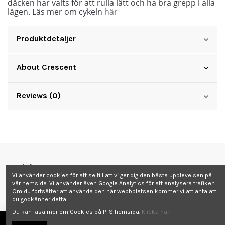
däcken har valts för att rulla lätt och ha bra grepp i alla
lägen. Läs mer om cykeln
här
Produktdetaljer
About Crescent
Reviews (0)
Mer info
Vi använder cookies för att se till att vi ger dig den bästa upplevelsen på
vår hemsida. Vi använder även Google Analytics för att analysera trafiken.
Kontakta oss
Om du fortsätter att använda den här webbplatsen kommer vi att anta att
du godkänner detta.
Du kan läsa mer om Cookies på PTS hemsida.
Klicka här!
Follow us