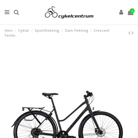
0
Hem
Cyklar
Sport/trekking
Dam Trekking
Crescent
Femto