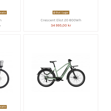
nativ
Slut i Lager
h
Crescent Elist 20 800Wh
34 995,00 kr
r
nativ