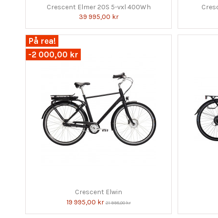
Crescent Elmer 20S 5-vxl 400Wh
Cres
39 995,00 kr
På rea!
-2 000,00 kr
Crescent Elwin
19 995,00 kr
21 995,00 kr