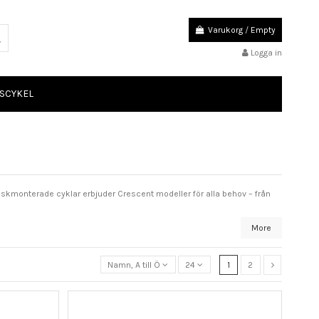
Varukorg
/
Empty
Logga in
SCYKEL
nskmonterade cyklar erbjuder Crescent modeller för alla behov – från
More
Namn, A till Ö
24
1
2