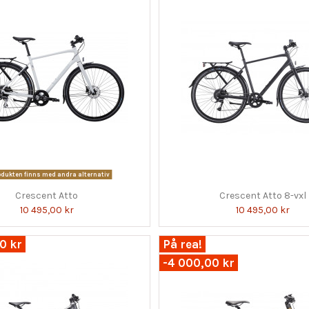
dukten finns med andra alternativ
Crescent Atto
Crescent Atto 8-vxl
10 495,00 kr
10 495,00 kr
0 kr
På rea!
-4 000,00 kr