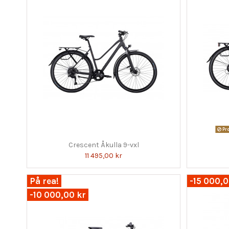
Pro
Crescent Åkulla 9-vxl
11 495,00 kr
På rea!
-15 000,0
-10 000,00 kr