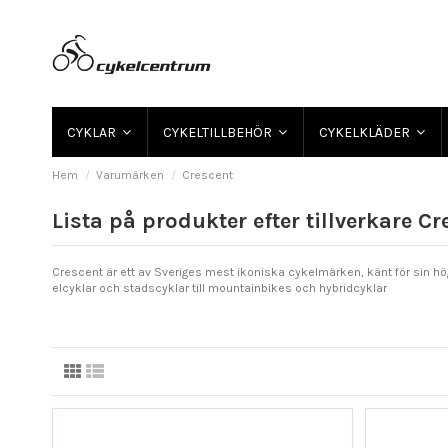
CYKLAR
CYKELTILLBEHÖR
CYKELKLÄDER
Hem
Varumärken
Crescent
Lista på produkter efter tillverkare C
Crescent är ett av Sveriges mest ikoniska cykelmärken, känt för sin hö
elcyklar och stadscyklar till mountainbikes och hybridcyklar