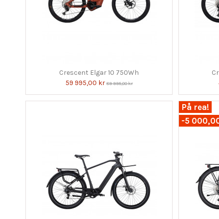
Crescent Elgar 10 750Wh
Cr
59 995,00 kr
89 995,00 kr
På rea!
-5 000,0