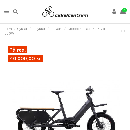
0
Hem
Cyklar
Elcyklar
El-Dam
Crescent Elast 20 5-vxl
500Wh
På rea!
-10 000,00 kr