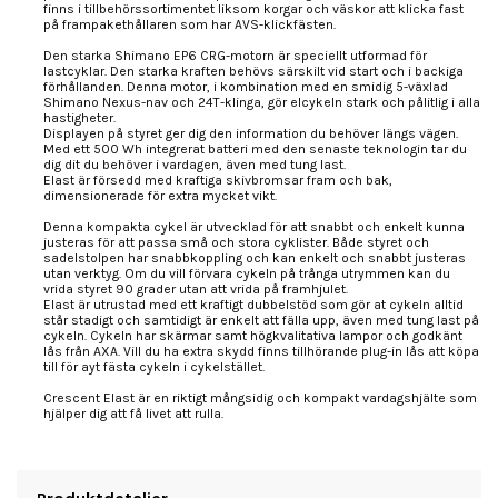
finns i tillbehörssortimentet liksom korgar och väskor att klicka fast
på frampakethållaren som har AVS-klickfästen.
Den starka Shimano EP6 CRG-motorn är speciellt utformad för
lastcyklar. Den starka kraften behövs särskilt vid start och i backiga
förhållanden. Denna motor, i kombination med en smidig 5-växlad
Shimano Nexus-nav och 24T-klinga, gör elcykeln stark och pålitlig i alla
hastigheter.
Displayen på styret ger dig den information du behöver längs vägen.
Med ett 500 Wh integrerat batteri med den senaste teknologin tar du
dig dit du behöver i vardagen, även med tung last.
Elast är försedd med kraftiga skivbromsar fram och bak,
dimensionerade för extra mycket vikt.
Denna kompakta cykel är utvecklad för att snabbt och enkelt kunna
justeras för att passa små och stora cyklister. Både styret och
sadelstolpen har snabbkoppling och kan enkelt och snabbt justeras
utan verktyg. Om du vill förvara cykeln på trånga utrymmen kan du
vrida styret 90 grader utan att vrida på framhjulet.
Elast är utrustad med ett kraftigt dubbelstöd som gör at cykeln alltid
står stadigt och samtidigt är enkelt att fälla upp, även med tung last på
cykeln. Cykeln har skärmar samt högkvalitativa lampor och godkänt
lås från AXA. Vill du ha extra skydd finns tillhörande plug-in lås att köpa
till för ayt fästa cykeln i cykelstället.
Crescent Elast är en riktigt mångsidig och kompakt vardagshjälte som
hjälper dig att få livet att rulla.