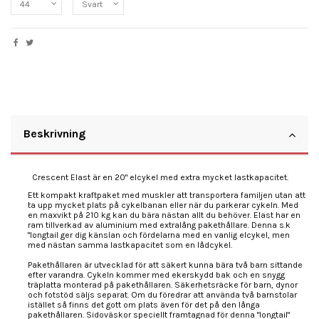
Beskrivning
Crescent Elast är en 20" elcykel med extra mycket lastkapacitet
.
Ett kompakt kraftpaket med muskler att transportera familjen utan att
ta upp mycket plats på cykelbanan eller när du parkerar cykeln. Med
en maxvikt på 210 kg kan du bära nästan allt du behöver. Elast har en
ram tillverkad av aluminium med extralång pakethållare. Denna s.k
"longtail ger dig känslan och fördelarna med en vanlig elcykel, men
med nästan samma lastkapacitet som en lådcykel.
Pakethållaren är utvecklad för att säkert kunna bära två barn sittande
efter varandra. Cykeln kommer med ekerskydd bak och en snygg
träplatta monterad på pakethållaren. Säkerhetsräcke för barn, dynor
och fotstöd säljs separat. Om du föredrar att använda två barnstolar
istället så finns det gott om plats även för det på den långa
pakethållaren. Sidoväskor speciellt framtagnad för denna "longtail"