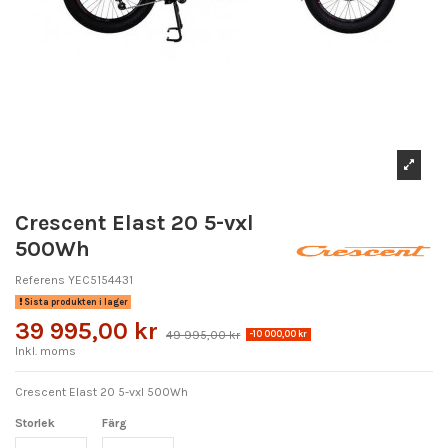
Crescent Elast 20 5-vxl
500Wh
Referens
YEC5154431
Sista produkten i lager
39 995,00 kr
49 995,00 kr
-10 000,00 kr
Inkl. moms
Crescent Elast 20 5-vxl 500Wh
Storlek
Färg