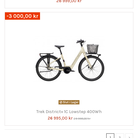
28 999,00 kr
-3 000,00 kr
Slut i Lager
Trek District+ 1C Lowstep 400Wh
26 995,00 kr
29 995,00 kr
1
2