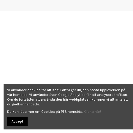
Vi använder cookies för att se till att vi ger dig den bästa upplevelsen på
vår hemsida. Vi använder även Google Analytics för att analysera trafiken.
Om du fortsätter att använda den här webbplatsen kommer vi att anta att
du godkänner detta.
Du kan läsa mer om Cookies på PTS hemsida.
Klicka här!
Accept