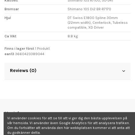
Kassett
Shimano 105 R7100, 50-34T
Bromsar
Shimano 105 Di2 BR-R7170
Hjul
DT Swiss E1800 Spline 30mm
(22mm width), Centerlock, Tubeless
compatible, XD Driver
Ca Vikt
8.8 kg
Finns i lager först
1 Produkt
ean13
3660423389044
Reviews (0)
Mer info
Vi använder cookies för att se till att vi ger dig den bästa upplevelsen på
vår hemsida. Vi använder även Google Analytics för att analysera trafiken.
Kontakta oss
Om du fortsätter att använda den här webbplatsen kommer vi att anta att
du godkänner detta.