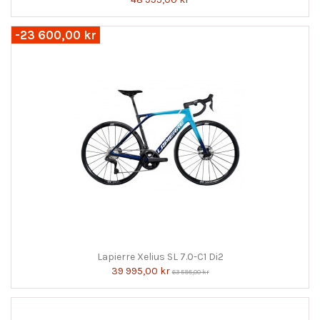
-23 600,00 kr
Lapierre Xelius SL 7.0-C1 Di2
39 995,00 kr
63 595,00 kr