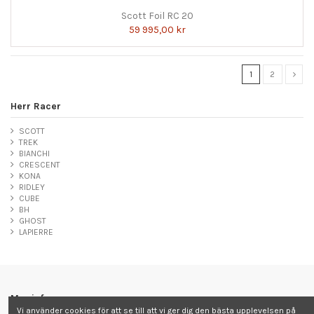
Scott Foil RC 20
59 995,00 kr
1
2
Herr Racer
SCOTT
TREK
BIANCHI
CRESCENT
KONA
RIDLEY
CUBE
BH
GHOST
LAPIERRE
Mer info
Vi använder cookies för att se till att vi ger dig den bästa upplevelsen på