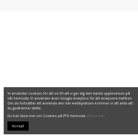
Vi använder cookies för att se till att vi ger dig den bästa upplevelsen på
vår hemsida. Vi använder även Google Analytics för att analysera trafiken.
Om du fortsätter att använda den här webbplatsen kommer vi att anta att
du godkänner detta.
Du kan läsa mer om Cookies på PTS hemsida.
Klicka här!
Accept