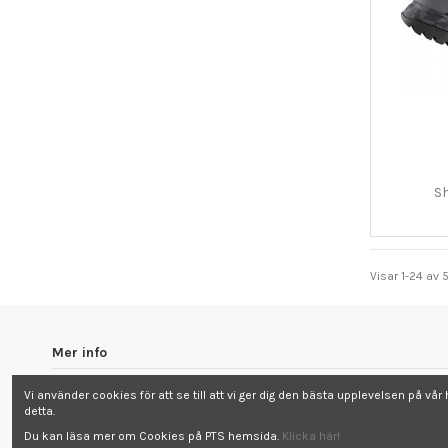
S
Visar 1-24 av 
Mer info
Om oss
Vi använder cookies för att se till att vi ger dig den bästa upplevelsen på 
Köp och Integritet
detta.
Hem
Du kan läsa mer om Cookies på PTS hemsida.
Klicka här!