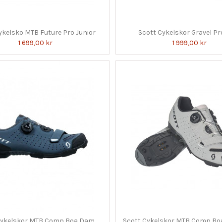
ykelsko MTB Future Pro Junior
Scott Cykelskor Gravel P
1 699,00 kr
1 999,00 kr
Cykelskor MTB Comp Boa Dam
Scott Cykelskor MTB Comp Boa