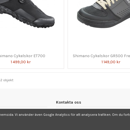
himano Cykelskor ET700
Shimano Cykelskor GR500 Fre
1 499,00 kr
1 149,00 kr
52 objekt
Kontakta oss
Cykelcentrum
vår hemsida. Vi använder även Google Analytics för att analysera trafiken. Om du f
Stationsgatan 15-17
784 35 Borlänge