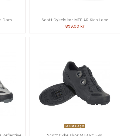
ro Dam
Scott Cykelskor MTB AR Kids Lace
899,00 kr
Slut i Lager
 Reflective
Scott Cykelskor MTB RC Evo