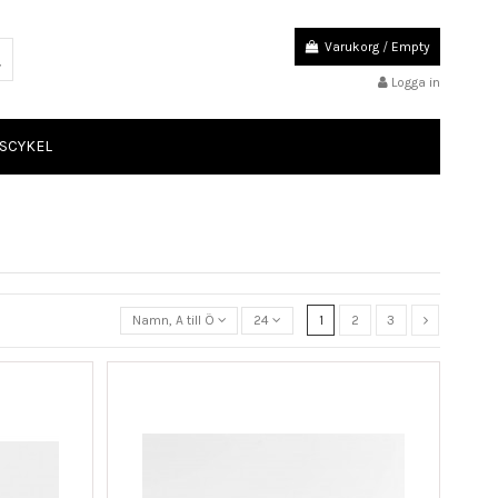
Varukorg
/
Empty
Logga in
SCYKEL
Namn, A till Ö
24
1
2
3