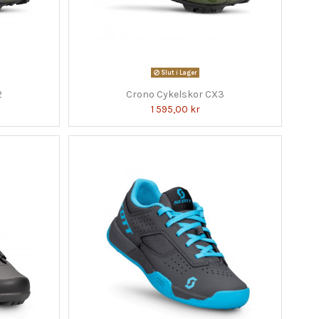
Slut i Lager
2
Crono Cykelskor CX3
1 595,00 kr