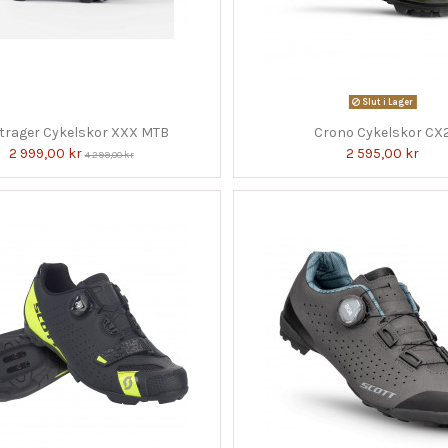
Slut i Lager
trager Cykelskor XXX MTB
Crono Cykelskor CX
2 999,00 kr
2 595,00 kr
4 299,00 kr