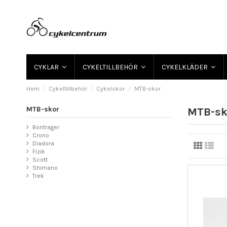
CYKLAR
CYKELTILLBEHÖR
CYKELKLÄDER
Hem
Cykeltillbehör
Cykelskor
MTB-skor
MTB-skor
MTB-sk
Bontrager
Crono
Diadora
Fizik
Scott
Shimano
Trek