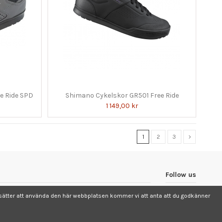
e Ride SPD
Shimano Cykelskor GR501 Free Ride
1 149,00 kr
1
2
3
Follow us
ortsätter att använda den här webbplatsen kommer vi att anta att du godkänner