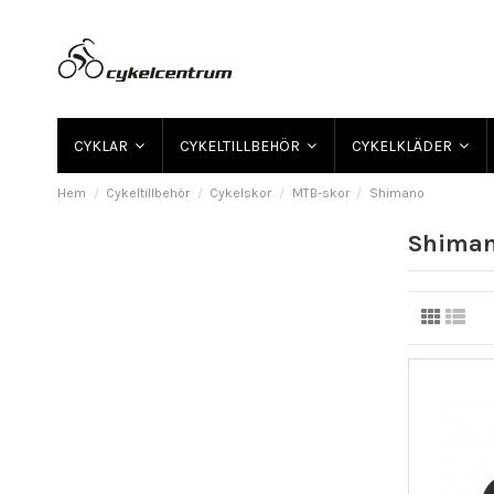
CYKLAR
CYKELTILLBEHÖR
CYKELKLÄDER
Hem
Cykeltillbehör
Cykelskor
MTB-skor
Shimano
Shima