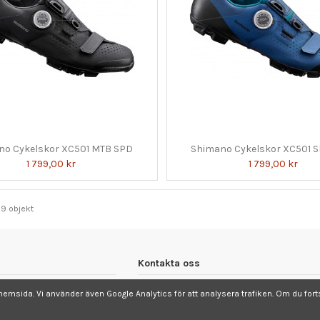
no Cykelskor XC501 MTB SPD
Shimano Cykelskor XC501 
1 799,00 kr
1 799,00 kr
29 objekt
Kontakta oss
Cykelcentrum
vår hemsida. Vi använder även Google Analytics för att analysera trafiken. Om du f
Stationsgatan 15-17
784 35 Borlänge