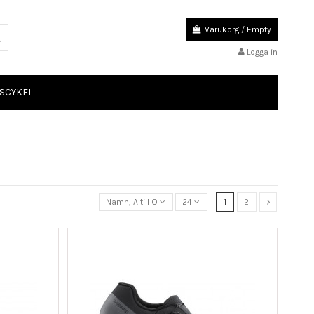
Varukorg
/
Empty
Logga in
SCYKEL
Namn, A till Ö
24
1
2