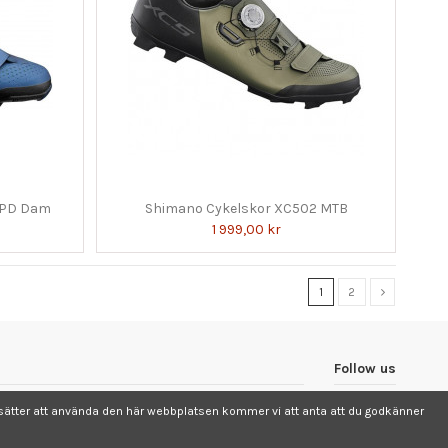
SPD Dam
Shimano Cykelskor XC502 MTB
1 999,00 kr
1
2
Follow us
ortsätter att använda den här webbplatsen kommer vi att anta att du godkänner