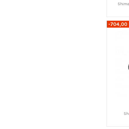
Shima
-704,00 
Sh