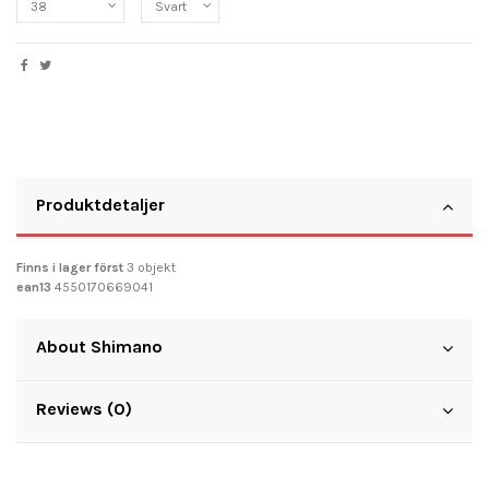
Produktdetaljer
Finns i lager först
3 objekt
ean13
4550170669041
About Shimano
Reviews (0)